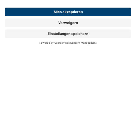
FOLGEN SIE UNS
Folgen Sie uns auf Facebook
Folgen Sie uns auf Instag
Folgen Sie uns auf Y
Folgen Sie uns 
Folgen Sie
Auch 2026 spitze in Preis und Leistung:
mit ihrem
Zusatzbeitrag von 2,59 % (Gesamtbeitrag 17,19 %)
ist die hkk eine der günstigsten Krankenkassen
Deutschlands.
Mehr Information auf hkk.de