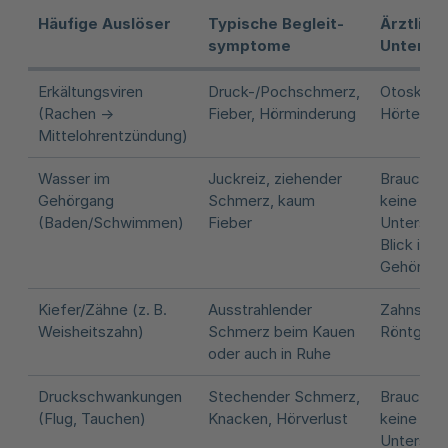
Häufige Auslöser
Typische Begleit­
Ärztlich
symptome
Untersu
Erkältungsviren
Druck-/Pochschmerz,
Otoskopie
(Rachen →
Fieber, Hörminderung
Hörtest
Mittelohrentzündung)
Wasser im
Juckreiz, ziehender
Braucht i
Gehörgang
Schmerz, kaum
keine ärzt
(Baden/Schwimmen)
Fieber
Untersuch
Blick in d
Gehörgan
Kiefer/Zähne (z. B.
Ausstrahlender
Zahnstatu
Weisheitszahn)
Schmerz beim Kauen
Röntgen
oder auch in Ruhe
Druckschwankungen
Stechender Schmerz,
Braucht i
(Flug, Tauchen)
Knacken, Hörverlust
keine ärzt
Untersuch