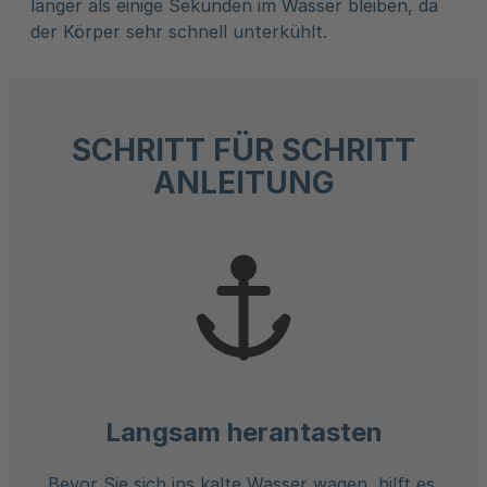
länger als einige Sekunden im Wasser bleiben, da
der Körper sehr schnell unterkühlt.
SCHRITT FÜR SCHRITT
ANLEITUNG
Langsam herantasten
Bevor Sie sich ins kalte Wasser wagen, hilft es,
Suc