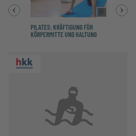
Copyright Tool
PILATES: KRÄFTIGUNG FÜR
HELFE
KÖRPERMITTE UND HALTUNG
MASS