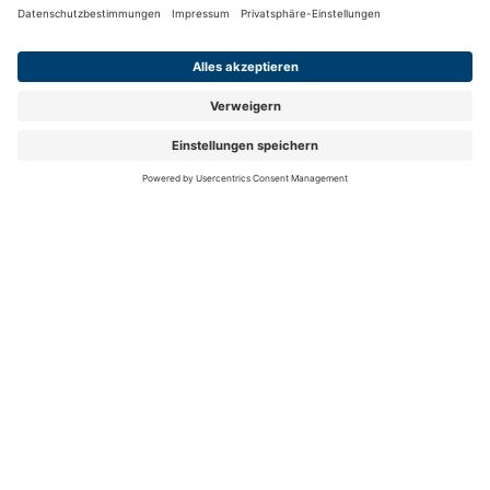
FOLGEN SIE UNS
Folgen Sie uns auf Facebook
Folgen Sie uns auf Instag
Folgen Sie uns auf Y
Folgen Sie uns 
Folgen Sie
Auch 2026 spitze in Preis und Leistung:
mit ihrem
Zusatzbeitrag von 2,59 % (Gesamtbeitrag 17,19 %)
ist die hkk eine der günstigsten Krankenkassen
Deutschlands.
Mehr Information auf hkk.de