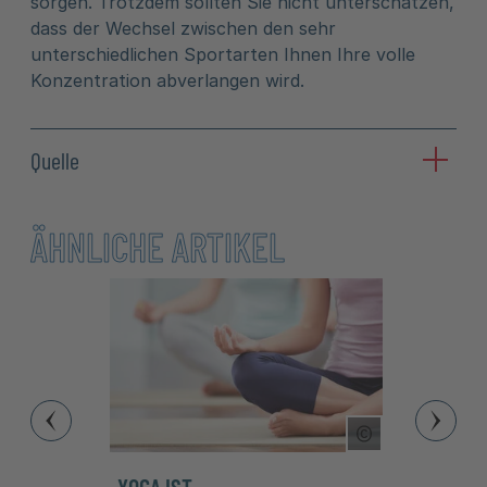
sorgen. Trotzdem sollten Sie nicht unterschätzen,
dass der Wechsel zwischen den sehr
unterschiedlichen Sportarten Ihnen Ihre volle
Konzentration abverlangen wird.
Quelle
ÄHNLICHE ARTIKEL
Copyright Tool
„YOGA IST
FASZI