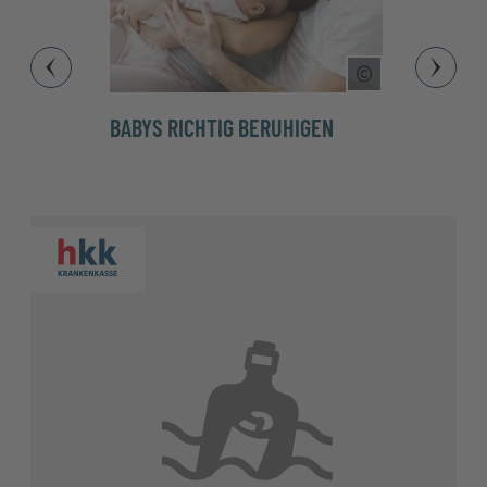
Copyright Tool
BABYS RICHTIG BERUHIGEN
7 MY