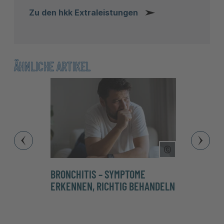
Zu den hkk Extraleistungen
ÄHNLICHE ARTIKEL
Copyright Tool
BRONCHITIS – SYMPTOME
TIPPS
ERKENNEN, RICHTIG BEHANDELN
KIND