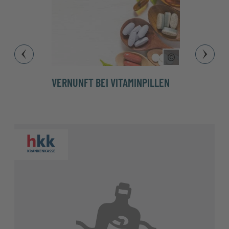
Copyright Tool
VERNUNFT BEI VITAMINPILLEN
DIE 
RICH