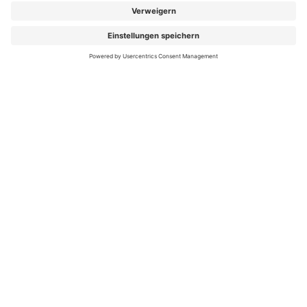
FOLGEN SIE UNS
Folgen Sie uns auf Facebook
Folgen Sie uns auf Instag
Folgen Sie uns auf Y
Folgen Sie uns 
Folgen Sie
Auch 2026 spitze in Preis und Leistung:
mit ihrem
Zusatzbeitrag von 2,59 % (Gesamtbeitrag 17,19 %)
ist die hkk eine der günstigsten Krankenkassen
Deutschlands.
Mehr Information auf hkk.de