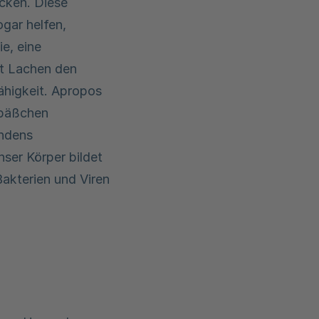
cken. Diese
gar helfen,
e, eine
t Lachen den
ähigkeit. Apropos
Späßchen
indens
ser Körper bildet
akterien und Viren