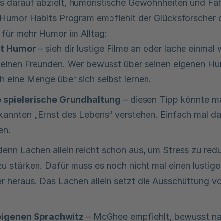
s darauf abzielt, humoristische Gewohnheiten und Fä
 Humor Habits Program empfiehlt der Glücksforscher 
für mehr Humor im Alltag:
it Humor
– sieh dir lustige Filme an oder lache einmal 
deinen Freunden. Wer bewusst über seinen eigenen H
h eine Menge über sich selbst lernen.
ne spielerische Grundhaltung
– diesen Tipp könnte m
ekannten „Ernst des Lebens“ verstehen. Einfach mal da
en.
denn Lachen allein reicht schon aus, um Stress zu red
 stärken. Dafür muss es noch nicht mal einen lustig
r heraus. Das Lachen allein setzt die Ausschüttung v
eigenen Sprachwitz
– McGhee empfiehlt, bewusst na