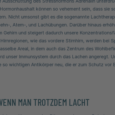
e Ausschüttung des Stresshormons Adrenalin unterdrü
Hormonhaushalt können so vehement sein, dass sie so
rn. Nicht umsonst gibt es die sogenannte Lachtherapi
ehn-, Atem-, und Lachübungen. Darüber hinaus erhöh
m Gehirn und steigert dadurch unsere Konzentrationsf
Hirnregionen, wie das vordere Stirnhirn, werden bei 
Dasselbe Areal, in dem auch das Zentrum des Wohlbef
wird unser Immunsystem durch das Lachen angeregt. Un
so wichtigen Antikörper neu, die er zum Schutz vor B
 WENN MAN TROTZDEM LACHT