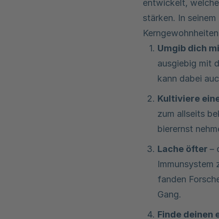
entwickelt, welche
stärken. In seinem
Kerngewohnheiten 
Umgib dich m
ausgiebig mit 
kann dabei auc
Kultiviere ei
zum allseits b
bierernst nehm
Lache öfter
– 
Immunsystem zu
fanden Forsche
Gang.
Finde deinen 