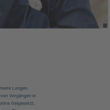
Cop
unsere Lungen.
 von Vorgängen in
hine freigesetzt,