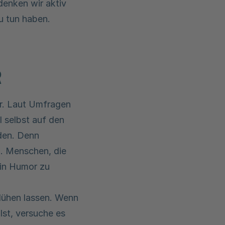
denken wir aktiv
u tun haben.
R
er. Laut Umfragen
l selbst auf den
aden. Denn
d. Menschen, die
 in Humor zu
lühen lassen. Wenn
lst, versuche es