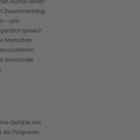
 man Humor lernen
 den Zusammenhang
t – und
igentlich genau?
uns Menschen
n einzunehmen.
nd emotionale
t.
ive Gefühle wie
at ein Programm