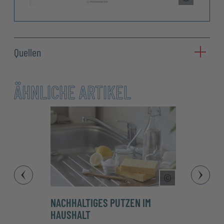
Quellen
ÄHNLICHE ARTIKEL
Copyright Tool
NACHHALTIGES PUTZEN IM
LAST
HAUSHALT
MOBI