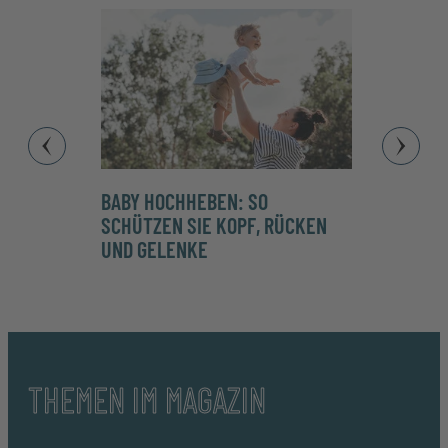
BABY HOCHHEBEN: SO
MEDI
SCHÜTZEN SIE KOPF, RÜCKEN
UND 
UND GELENKE
IM NE
THEMEN IM MAGAZIN