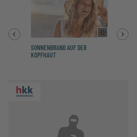
Copyright Tool
SONNENBRAND AUF DER
SONN
KOPFHAUT
BEHA