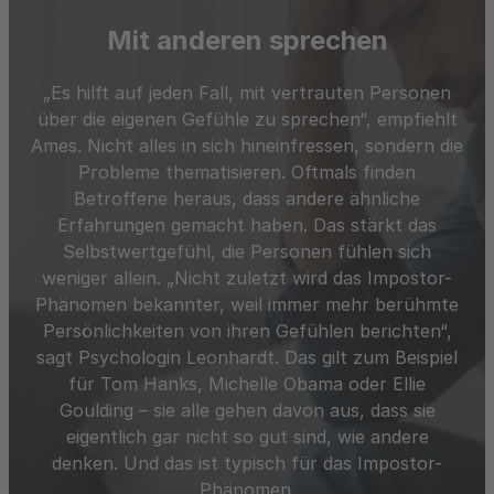
Mit anderen sprechen
„Es hilft auf jeden Fall, mit vertrauten Personen
D
über die eigenen Gefühle zu sprechen“, empfiehlt
be
Ames. Nicht alles in sich hineinfressen, sondern die
e
Probleme thematisieren. Oftmals finden
w
Betroffene heraus, dass andere ähnliche
o
Erfahrungen gemacht haben. Das stärkt das
Selbstwertgefühl, die Personen fühlen sich
weniger allein. „Nicht zuletzt wird das Impostor-
An
Phänomen bekannter, weil immer mehr berühmte
da
Persönlichkeiten von ihren Gefühlen berichten“,
g
sagt Psychologin Leonhardt. Das gilt zum Beispiel
für Tom Hanks, Michelle Obama oder Ellie
füh
Goulding – sie alle gehen davon aus, dass sie
eigentlich gar nicht so gut sind, wie andere
e
denken. Und das ist typisch für das Impostor-
A
Phänomen.