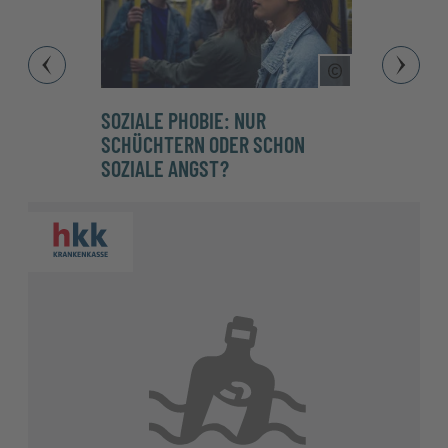
Copyright Tool
SOZIALE PHOBIE: NUR
HÖHEN
SCHÜCHTERN ODER SCHON
SIE L
SOZIALE ANGST?