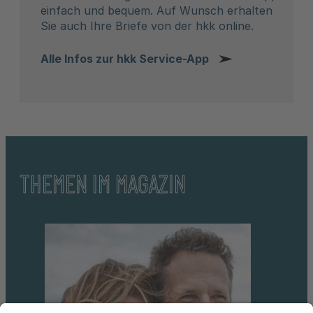
einfach und bequem. Auf Wunsch erhalten
Sie auch Ihre Briefe von der hkk online.
Alle Infos zur hkk Service-App
THEMEN IM MAGAZIN