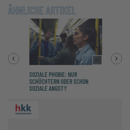
ÄHNLICHE ARTIKEL
Copyright Tool
SOZIALE PHOBIE: NUR
HÖHEN
SCHÜCHTERN ODER SCHON
SIE L
SOZIALE ANGST?