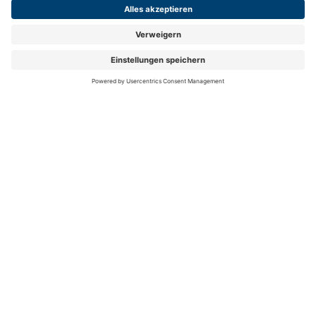
FOLGEN SIE UNS
Folgen Sie uns auf Facebook
Folgen Sie uns auf Instag
Folgen Sie uns auf Y
Folgen Sie uns 
Folgen Sie
Auch 2026 spitze in Preis und Leistung:
mit ihrem
Zusatzbeitrag von 2,59 % (Gesamtbeitrag 17,19 %)
ist die hkk eine der günstigsten Krankenkassen
Deutschlands.
Mehr Information auf hkk.de