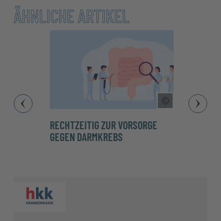
ÄHNLICHE ARTIKEL
Copyright Tool
RECHTZEITIG ZUR VORSORGE
VORS
GEGEN DARMKREBS
AUFSC
LÖSU