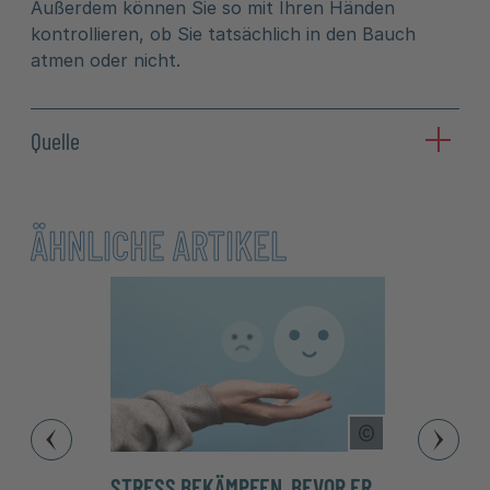
Außerdem können Sie so mit Ihren Händen
kontrollieren, ob Sie tatsächlich in den Bauch
atmen oder nicht.
Quelle
ÄHNLICHE ARTIKEL
Copyright Tool
STRESS BEKÄMPFEN, BEVOR ER
INNER