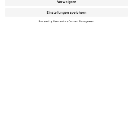
FOLGEN SIE UNS
Folgen Sie uns auf Facebook
Folgen Sie uns auf Instag
Folgen Sie uns auf Y
Folgen Sie uns 
Folgen Sie
Auch 2026 spitze in Preis und Leistung:
mit ihrem
Zusatzbeitrag von 2,59 % (Gesamtbeitrag 17,19 %)
ist die hkk eine der günstigsten Krankenkassen
Deutschlands.
Mehr Information auf hkk.de