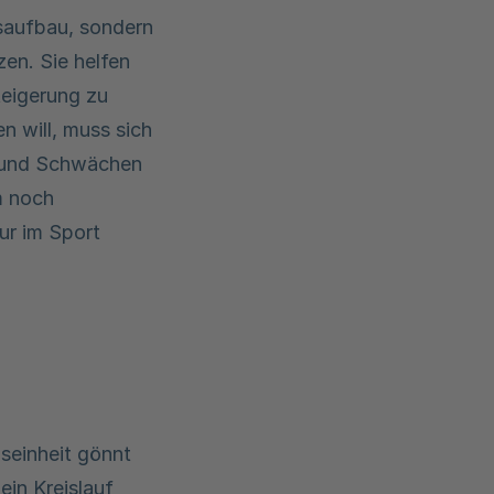
nsaufbau, sondern
en. Sie helfen
teigerung zu
n will, muss sich
n und Schwächen
m noch
ur im Sport
seinheit gönnt
in Kreislauf