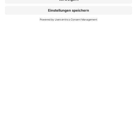
FOLGEN SIE UNS
Folgen Sie uns auf Facebook
Folgen Sie uns auf Instag
Folgen Sie uns auf Y
Folgen Sie uns 
Folgen Sie
Auch 2026 spitze in Preis und Leistung:
mit ihrem
Zusatzbeitrag von 2,59 % (Gesamtbeitrag 17,19 %)
ist die hkk eine der günstigsten Krankenkassen
Deutschlands.
Mehr Information auf hkk.de