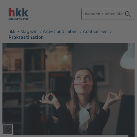
Wonach suchen Sie?
hkk
Magazin
Arbeit und Leben
Achtsamkeit
Prokrastination
Copyright Tooltip öffnen