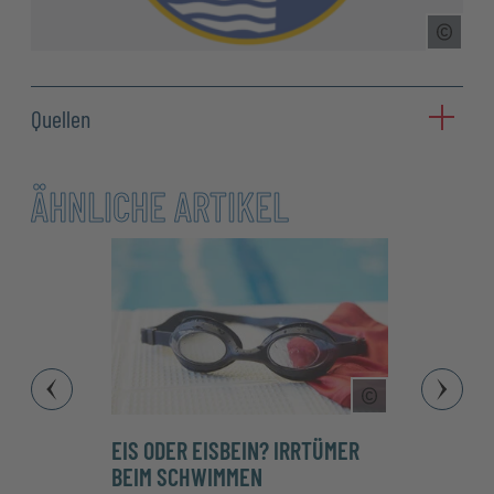
Copyr
Quellen
ÄHNLICHE ARTIKEL
Copyright Tool
EIS ODER EISBEIN? IRRTÜMER
SCHW
BEIM SCHWIMMEN
FLIEG