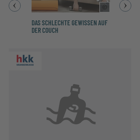
Copyright Tool
DAS SCHLECHTE GEWISSEN AUF
SO M
DER COUCH
BEWE