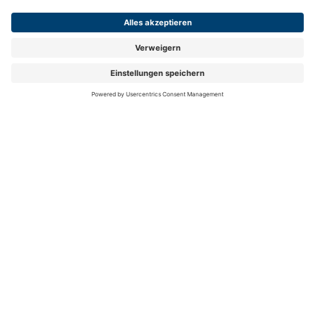
FOLGEN SIE UNS
Folgen Sie uns auf Facebook
Folgen Sie uns auf Instag
Folgen Sie uns auf Y
Folgen Sie uns 
Folgen Sie
Auch 2026 spitze in Preis und Leistung:
mit ihrem
Zusatzbeitrag von 2,59 % (Gesamtbeitrag 17,19 %)
ist die hkk eine der günstigsten Krankenkassen
Deutschlands.
Mehr Information auf hkk.de