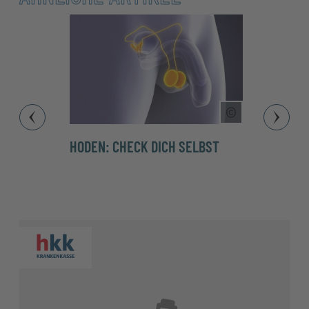
Copyright Tool
HODEN: CHECK DICH SELBST
LUST,
VERA
GESU