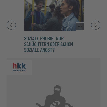
Copyright Tool
SOZIALE PHOBIE: NUR
HÖHEN
SCHÜCHTERN ODER SCHON
SIE L
SOZIALE ANGST?